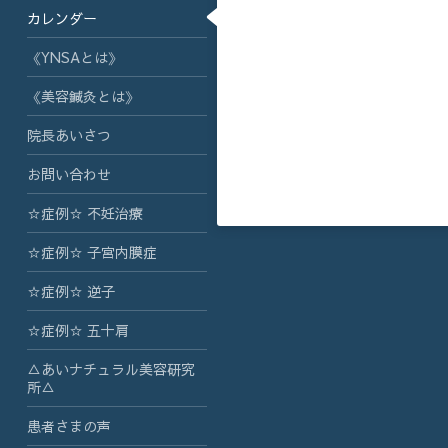
カレンダー
《YNSAとは》
《美容鍼灸とは》
院長あいさつ
お問い合わせ
☆症例☆ 不妊治療
☆症例☆ 子宮内膜症
☆症例☆ 逆子
☆症例☆ 五十肩
△あいナチュラル美容研究
所△
患者さまの声