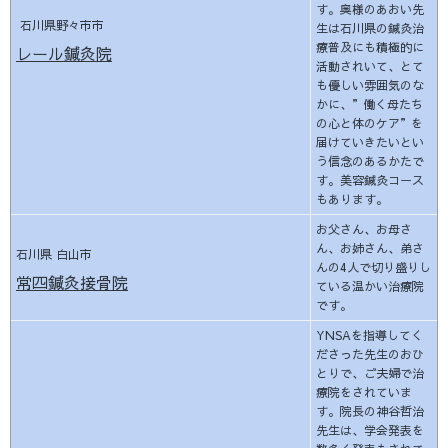
す。奥様のあおい先
石川県野々市市
生は石川県の鍼灸治
療普及にも積極的に
レール鍼灸院
活動されいて、とて
も優しい雰囲気のな
かに、”働く母たち
の心と体のケア”を
届けていきたいとい
う信念のあるかたで
す。美容鍼灸コース
もあります。
お父さん、お母さ
ん、お姉さん、弟さ
石川県 白山市
んの4人で切り盛りし
常四鍼灸接骨院
ている温かい治療院
です。
YNSAを指導してく
ださった先生のおひ
とりで、ご夫婦で治
療院をされていま
す。院長の神谷哲治
先生は、学会発表を