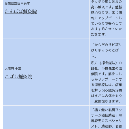
タッチで癒し効果の
愛媛県四国中央市
高い鍼灸です。勉強
たんぽぽ鍼灸院
熱心なので、常に情
報もアップデートし
ているので安心して
おすすめさせていた
だきます。
「からだのサビ取り
はりきゅうのこば
し」
私の《掃骨鍼法》の
師匠、小橋先生の治
大阪府 十三
療院です。筋骨にし
こばし鍼灸院
っかりアプローチす
る深部療法は、病巣
を解し切る鍼灸治療
はまさに古傷をもう
一度修復させます。
「痛く無い乳房マッ
サージ猪俣助産」母
乳育児のスペシャリ
スト。助産師、看護