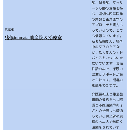
師、鍼灸師、マッサ
ージし師の資格を持
ち、適切な西洋医学
の知識と東洋医学の
アプローチを両方も
東京都
っているので、とて
も信頼しています。
猪俣inomata 助産院＆
治療室
私も妊婦さん、授乳
中のママのケアな
ど、たくさんのアド
バイスをいつもいた
だいています。現在
往診のみで、手厚い
治療とサポートが受
けられます。断乳の
相談もできます。
介護福祉士と柔道整
復師の資格をもつ院
長と不妊治療やお子
さんの治療にも精通
している鍼灸師の奥
様のお二人で幅広く
治療をされていま