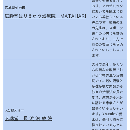
数多く発表もされて
おり、アカデミック
宮城県仙台市
においても臨床にお
広胖堂はりきゅう治療院 MATAHARI
いても尊敬している
先生です。奥様のミ
カ先生は、スポーツ
選手の治療にも精通
されており、一方で
お灸の普及にも尽力
されていらっしゃい
ます。
大分で長年、多くの
方の痛みを改善され
いる北林先生の治療
院です。鋭い観察と
多種多様な知識から
独自の治療法を探求
され、遠方から大分
に訪れる患者さんが
数多くいらっしゃい
大分県大分市
ます。Youtubeの動
玄珠堂 長 浜 治 療 院
画は、長引く痛みに
悩まれている方々に