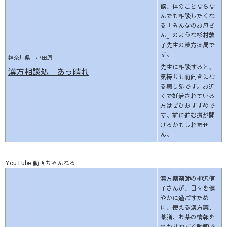
談、体のことならな
んでも相談したくな
る「みんなのお母さ
ん」のような杉村敦
子先生の漢方薬局で
す。
神奈川県 小田原
先生に相談すると、
漢方相談処 あっ晴れ
気持ちも前向きにな
る癒し処です。お近
くで妊活されている
方はぜひおすすめで
す。前に進む道が開
けるかもしれませ
ん。
YouTube 動画ちゃんねる
漢方薬剤師の柳沢侑
子さんが、日々を健
やかに過ごすため
に、使える漢方薬、
薬膳、お茶の情報を
わかりやすく動画で