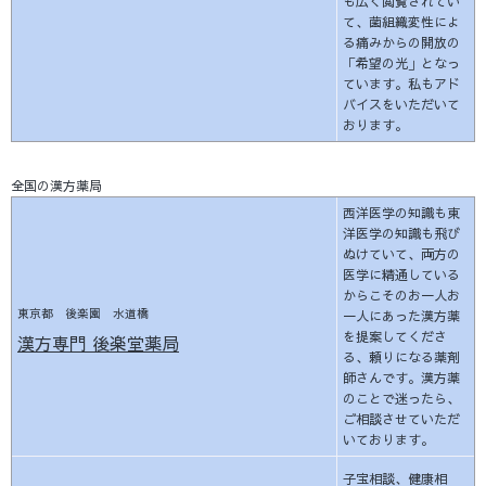
も広く閲覧されてい
て、菌組織変性によ
る痛みからの開放の
「希望の光」となっ
ています。私もアド
バイスをいただいて
おります。
全国の漢方薬局
西洋医学の知識も東
洋医学の知識も飛び
ぬけていて、両方の
医学に精通している
からこそのお一人お
東京都 後楽園 水道橋
一人にあった漢方薬
を提案してくださ
漢方専門 後楽堂薬局
る、頼りになる薬剤
師さんです。漢方薬
のことで迷ったら、
ご相談させていただ
いております。
子宝相談、健康相