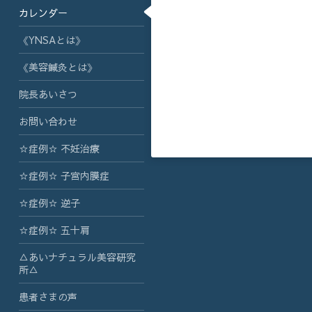
カレンダー
《YNSAとは》
《美容鍼灸とは》
院長あいさつ
お問い合わせ
☆症例☆ 不妊治療
☆症例☆ 子宮内膜症
☆症例☆ 逆子
☆症例☆ 五十肩
△あいナチュラル美容研究
所△
患者さまの声